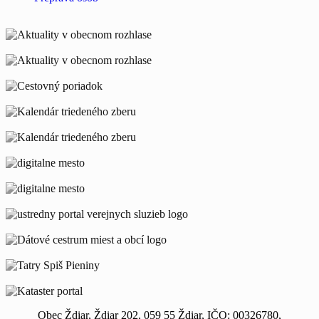
Obec Ždiar, Ždiar 202, 059 55 Ždiar, IČO: 00326780,