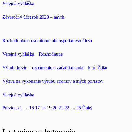
Verejná vyhláška
Záverečný účet rok 2020 – návrh
Rozhodnutie o osobitnom obhospodarovaní lesa
Verejná vyhláška – Rozhodnutie
Výrub drevín – oznámenie o začatí konania – k. ú. Ždiar
Výzva na vykonanie výrubu stromov a iných porastov
Verejná vyhláška
Previous
1
…
16
17
18
19
20
21
22
…
25
Ďalej
Last minute ubytovanie