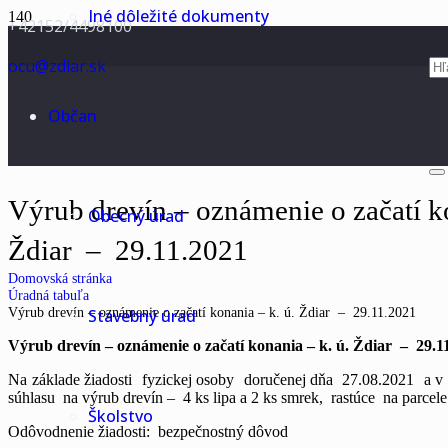
Iné dôležité dokumenty
+42152/4498100
ocu@zdiar.sk
Občan
Výrub drevín – oznámenie o začatí ko
Obecný úrad
Ždiar – 29.11.2021
Domovská stránka
Úradná tabuľa
Výrub drevín – oznámenie o začatí konania – k. ú. Ždiar – 29.11.2021
Stavebný úrad
Výrub drevín – oznámenie o začatí konania – k. ú. Ždiar – 29.1
Na základe žiadosti fyzickej osoby doručenej dňa 27.08.2021 a v zm
súhlasu na výrub drevín – 4 ks lipa a 2 ks smrek, rastúce na parcel
Školstvo
Odôvodnenie žiadosti: bezpečnostný dôvod