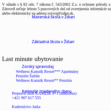
V súlade s § 82 ods. 7 zákona č. 543/2002 Z.z. o ochrane prírody a 
Zároveň určuje lehotu 5 pracovných dní od zverejnenia informácie 
alebo elektronicky na adresu rozvoj@zdiar.sk.
Materská škola v Ždiari
Základná škola v Ždiari
Last minute ubytovanie
Zorský spravodaj
Wellness Kamzík Resort*** Apartmány
Penzión Šafrán
Wellness Kamzík Resort** Penzión
Kalendár triedeného zberu
Preprava osôb KAMZÍK 8+1 (mikrobus)
+421 907 617 555
Kaderníctvo Jarka