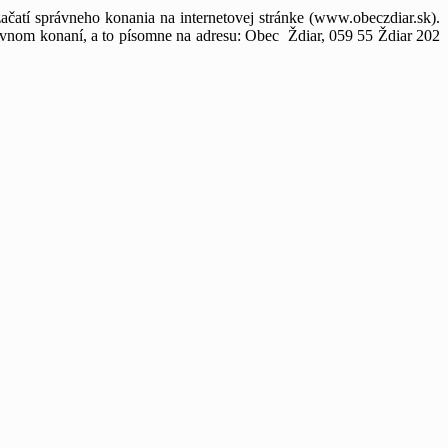
začatí správneho konania na internetovej stránke (www.obeczdiar.sk).
ávnom konaní, a to písomne na adresu: Obec Ždiar, 059 55 Ždiar 202