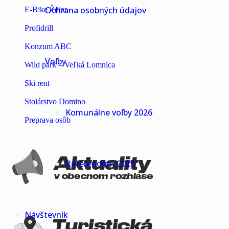
Ochrana osobných údajov
E-Bike Ždiar
Profidrill
Konzum ABC
Voľby
Wild park – Veľká Lomnica
Ski rent
Stolárstvo Domino
Komunálne voľby 2026
Preprava osôb
Referendum 2026
Návštevník