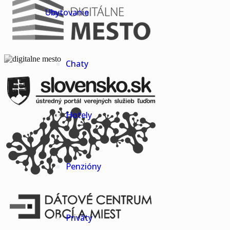
Ubytovanie
Chaty
Hotely
Penzióny
Priváty