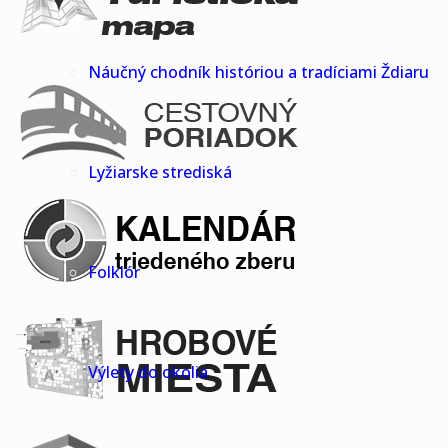
Náučný chodník históriou a tradíciami Ždiaru
Lyžiarske strediská
Folklór
Výlety do okolia