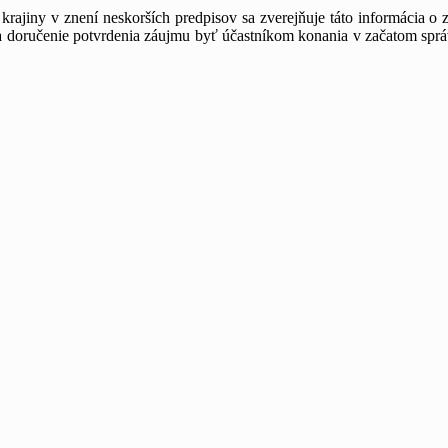
krajiny v znení neskorších predpisov sa zverejňuje táto informácia o 
na doručenie potvrdenia záujmu byť účastníkom konania v začatom spr