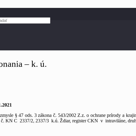
nania – k. ú.
1.2021
ysle § 47 ods. 3 zákona č. 543/2002 Z.z. o ochrane prírody a krajin
e č. KN C 2337/2, 2337/3 k.ú. Ždiar, register CKN v intraviláne, druh