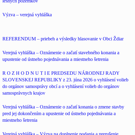
lesných pozemkov
Výzva – verejná vyhláška
REFERENDUM – priebeh a výsledky hlasovanie v Obci Ždiar
Verejná vyhláška – Oznámenie o začatí stavebného konania a
upustenie od ústneho pojednávania a miestneho šetrenia
R O Z H O D N U T I E PREDSEDU NÁRODNEJ RADY
SLOVENSKEJ REPUBLIKY z 23. júna 2026 o vyhlásení volieb
do orgánov samosprávy obcí a o vyhlásení volieb do orgánov
samosprávnych krajov
Verejná vyhláška – Oznámenie o začatí konania o zmene stavby
pred jej dokončením a upustenie od ústneho pojednávania a
miestneho šetrenia
Verejná vyhláška – Výzva na doplnenie podania a prerušenie