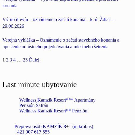
konania
Výrub drevín – oznámenie o začatí konania – k. ú. Ždiar –
29.06.2026
Verejná vyhláška – Oznámenie o začatí stavebného konania a
upustenie od ústneho pojednávania a miestneho šetrenia
1
2
3
4
…
25
Ďalej
Last minute ubytovanie
Wellness Kamzík Resort*** Apartmány
Penzión Šafrán
Wellness Kamzík Resort** Penzión
Preprava osôb KAMZÍK 8+1 (mikrobus)
+421 907 617 555