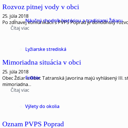
Rozvoz pitnej vody v obci
25. júla 2018
Náučný chodník históriou a tradíciami Ždiaru
Po zdĺhavej komunikácii s PVPS Poprad je dohodnutý rozvoz 
Čítaj viac
Lyžiarske strediská
Mimoriadna situácia v obci
25. júla 2018
Folklór
Obec Ždiar a Obec Tatranská Javorina majú vyhlásený III. 
mimoriadna…
Čítaj viac
Výlety do okolia
Oznam PVPS Poprad