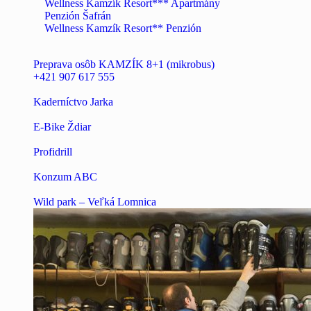
Wellness Kamzík Resort*** Apartmány
Penzión Šafrán
Wellness Kamzík Resort** Penzión
Preprava osôb KAMZÍK 8+1 (mikrobus)
+421 907 617 555
Kaderníctvo Jarka
E-Bike Ždiar
Profidrill
Konzum ABC
Wild park – Veľká Lomnica