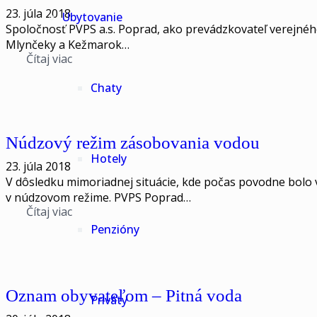
23. júla 2018
Ubytovanie
Spoločnosť PVPS a.s. Poprad, ako prevádzkovateľ verejného
Mlynčeky a Kežmarok…
Čítaj viac
Chaty
Núdzový režim zásobovania vodou
Hotely
23. júla 2018
V dôsledku mimoriadnej situácie, kde počas povodne bolo 
v núdzovom režime. PVPS Poprad…
Čítaj viac
Penzióny
Oznam obyvateľom – Pitná voda
Priváty