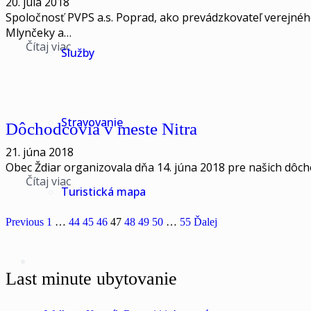
20. júla 2018
Spoločnosť PVPS a.s. Poprad, ako prevádzkovateľ verejného
Mlynčeky a…
Čítaj viac
Služby
Stravovanie
Dôchodcovia v meste Nitra
21. júna 2018
Obec Ždiar organizovala dňa 14. júna 2018 pre našich dôchod
Čítaj viac
Turistická mapa
Previous
1
…
44
45
46
47
48
49
50
…
55
Ďalej
Last minute ubytovanie