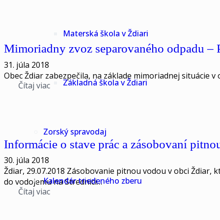
Materská škola v Ždiari
Mimoriadny zvoz separovaného odpadu 
31. júla 2018
Obec Ždiar zabezpečila, na základe mimoriadnej situácie v 
Základná škola v Ždiari
Čítaj viac
Zorský spravodaj
Informácie o stave prác a zásobovaní pitn
30. júla 2018
Ždiar, 29.07.2018 Zásobovanie pitnou vodou v obci Ždiar
Kalendár triedeného zberu
do vodojemu na Strednici…
Čítaj viac