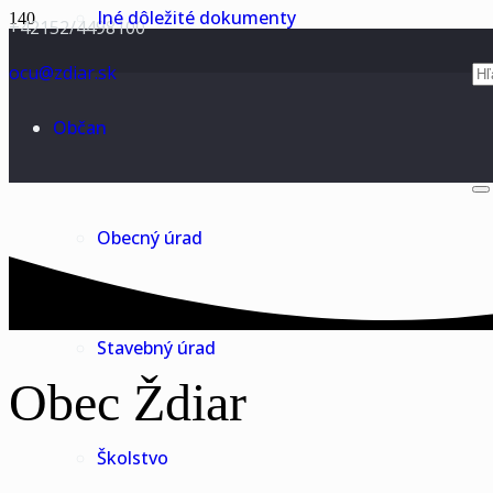
Iné dôležité dokumenty
+42152/4498100
ocu@zdiar.sk
Občan
Obecný úrad
Stavebný úrad
Obec Ždiar
Školstvo