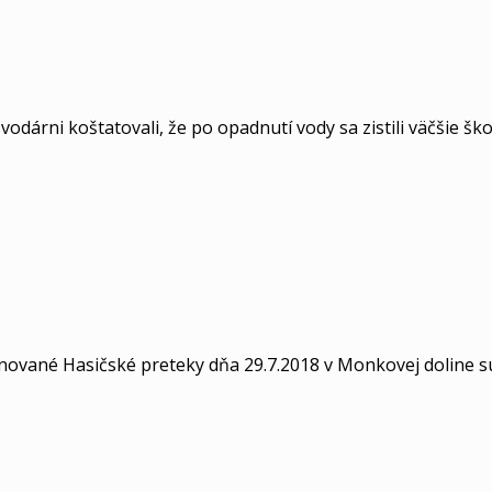
vodárni koštatovali, že po opadnutí vody sa zistili väčšie š
nované Hasičské preteky dňa 29.7.2018 v Monkovej doline s