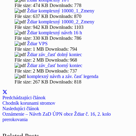
File size:
474 KB
Downloads:
778
Ždiar komplexný 10000_1_Zmeny
File size:
637 KB
Downloads:
870
Ždiar komplexný 10000_2_Zmeny
File size:
942 KB
Downloads:
1103
Ždiar komplexný návrh 16 h
File size:
330 KB
Downloads:
786
Ždiar VPS
File size:
1 MB
Downloads:
794
Ždiar záv_časť dolný koniec
File size:
2 MB
Downloads:
968
Ždiar záv_časť horný koniec
File size:
2 MB
Downloads:
737
komplexný návrh a záv. časť legenda
File size:
267 KB
Downloads:
818
Predchádzajúci článok
Chodník korunami stromov
Nasledujúci článok
Oznámenie – Návrh ZaD ÚPN obce Ždiar č. 16, 2. kolo
prerokovania
Related Posts