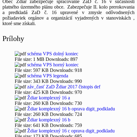
Obec Ždiar zabezpečuje spracovanie ZaD č. 16 v súčasnosti
platného územného plánu obce. Zabezpečuje II. kolo prerokovania
a predkladá ZaD č. 16 upravené v zmysle odôvodnených
požiadaviek orgánov a organizácií vyjadrených v stanoviskách ,
ktoré sme získali.
Prílohy
schéma VPS dolný koniec
File size:
1 MB
Downloads:
897
schéma VPS horný koniec
File size:
597 KB
Downloads:
918
schéma VPS legenda
File size:
343 KB
Downloads:
990
záv_časť ZaD Ždiar 2017 čistopis def
File size:
425 KB
Downloads:
970
Ždiar komplexný 16 a
File size:
260 KB
Downloads:
730
Ždiar komplexný 16 b oprava digit_podkladu
File size:
260 KB
Downloads:
724
Ždiar komplexný 16 b
File size:
641 KB
Downloads:
759
Ždiar komplexný 16 c oprava digit_podkladu
File size:
173 KB
Downloads:
685