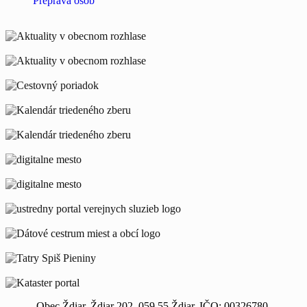
Preprava osôb
Obec Ždiar, Ždiar 202, 059 55 Ždiar, IČO: 00326780,