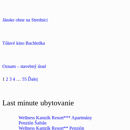
Jánske ohne na Strednici
Túlavé kino Bachledka
Oznam – stavebný úrad
1
2
3
4
…
55
Ďalej
Last minute ubytovanie
Wellness Kamzík Resort*** Apartmány
Penzión Šafrán
Wellness Kamzík Resort** Penzión