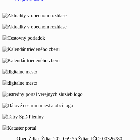
Obec Ždiar, Ždiar 202, 059 55 Ždiar, IČO: 00326780,