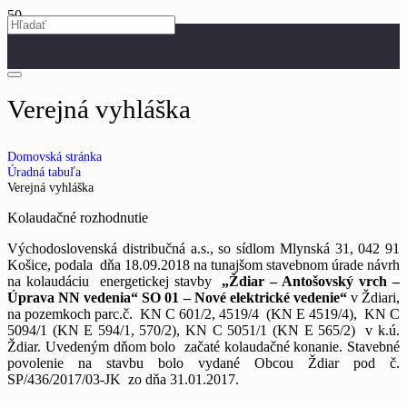
Verejná vyhláška
Domovská stránka
Úradná tabuľa
Verejná vyhláška
Kolaudačné rozhodnutie
Východoslovenská distribučná a.s., so sídlom Mlynská 31, 042 91
Košice, podala dňa 18.09.2018 na tunajšom stavebnom úrade návrh
na kolaudáciu energetickej stavby
„Ždiar – Antošovský vrch –
Úprava NN vedenia“ SO 01 – Nové elektrické vedenie“
v Ždiari,
na pozemkoch parc.č. KN C 601/2, 4519/4 (KN E 4519/4), KN C
5094/1 (KN E 594/1, 570/2), KN C 5051/1 (KN E 565/2) v k.ú.
Ždiar. Uvedeným dňom bolo začaté kolaudačné konanie. Stavebné
povolenie na stavbu bolo vydané Obcou Ždiar pod č.
SP/436/2017/03-JK zo dňa 31.01.2017.