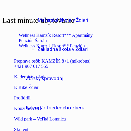
Last minute ubytovanie
Materská škola v Ždiari
Wellness Kamzík Resort*** Apartmány
Penzión Šafrán
Wellness Kamzík Resort** Penzión
Základná škola v Ždiari
Preprava osôb KAMZÍK 8+1 (mikrobus)
+421 907 617 555
Kaderníctvo Jarka
Zorský spravodaj
E-Bike Ždiar
Profidrill
Kalendár triedeného zberu
Konzum ABC
Wild park – Veľká Lomnica
Ski rent