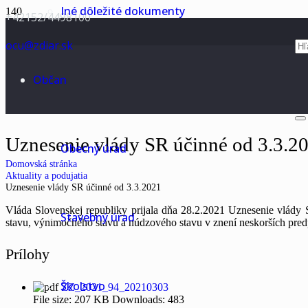
Iné dôležité dokumenty
+42152/4498100
ocu@zdiar.sk
Občan
Uznesenie vlády SR účinné od 3.3.2
Obecný úrad
Domovská stránka
Aktuality a podujatia
Uznesenie vlády SR účinné od 3.3.2021
Vláda Slovenskej republiky prijala dňa 28.2.2021 Uznesenie vlády S
Stavebný úrad
stavu, výnimočného stavu a núdzového stavu v znení neskorších predpi
Prílohy
Školstvo
ZZ_2021_94_20210303
File size:
207 KB
Downloads:
483