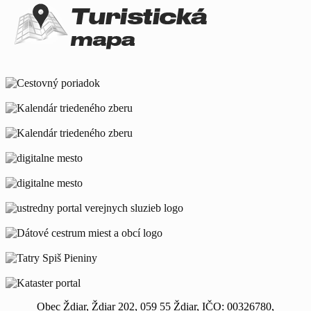
Obec Ždiar, Ždiar 202, 059 55 Ždiar, IČO: 00326780,