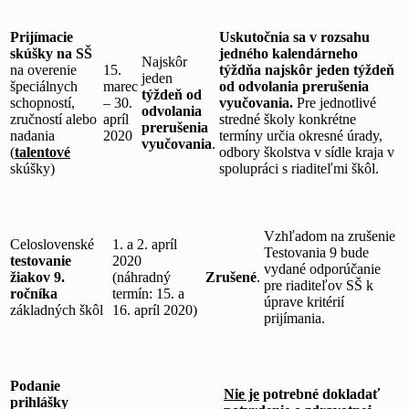
Prijímacie
Uskutočnia sa v rozsahu
skúšky na SŠ
jedného kalendárneho
Najskôr
na overenie
15.
týždňa najskôr jeden týždeň
jeden
špeciálnych
marec
od odvolania prerušenia
týždeň od
schopností,
– 30.
vyučovania.
Pre jednotlivé
odvolania
zručností alebo
apríl
stredné školy konkrétne
prerušenia
nadania
2020
termíny určia okresné úrady,
vyučovania
.
(
talentové
odbory školstva v sídle kraja v
skúšky)
spolupráci s riaditeľmi škôl.
Vzhľadom na zrušenie
Celoslovenské
1. a 2. apríl
Testovania 9 bude
testovanie
2020
vydané odporúčanie
žiakov 9.
(náhradný
Zrušené
.
pre riaditeľov SŠ k
ročníka
termín: 15. a
úprave kritérií
základných škôl
16. apríl 2020)
prijímania.
Podanie
Nie je
potrebné dokladať
prihlášky