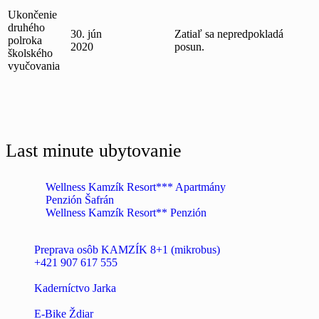
Ukončenie
druhého
30. jún
Zatiaľ sa nepredpokladá
polroka
2020
posun.
školského
vyučovania
Last minute ubytovanie
Wellness Kamzík Resort*** Apartmány
Penzión Šafrán
Wellness Kamzík Resort** Penzión
Preprava osôb KAMZÍK 8+1 (mikrobus)
+421 907 617 555
Kaderníctvo Jarka
E-Bike Ždiar