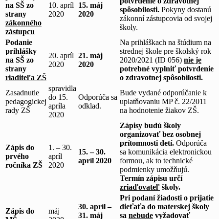
potvrdenie o zdravotnej
na SŠ
zo
10. apríl
15. máj
spôsobilosti.
Pokyny dostanú
strany
2020
2020
zákonní zástupcovia od svojej
zákonného
školy.
zástupcu
Podanie
Na prihláškach na štúdium na
prihlášky
strednej škole pre školský rok
20. apríl
21. máj
na SŠ
zo
2020/2021 (ID 056)
nie je
2020
2020
strany
potrebné vyplniť potvrdenie
riaditeľa ZŠ
o zdravotnej spôsobilosti.
spravidla
Zasadnutie
Bude vydané odporúčanie k
do 15.
Odporúča sa
pedagogickej
uplatňovaniu MP č. 22/2011
apríla
odklad.
rady ZŠ
na hodnotenie žiakov ZŠ.
2020
Zápisy budú školy
organizovať bez osobnej
prítomnosti detí.
Odporúča
Zápis do
1. – 30.
15. – 30.
sa komunikácia elektronickou
prvého
apríl
apríl 2020
formou, ak to technické
ročníka ZŠ
2020
podmienky umožňujú.
Termín zápisu určí
zriaďovateľ
školy.
Pri podaní žiadosti o prijatie
30. apríl –
dieťaťa do materskej školy
Zápis do
máj
31. máj
sa
nebude
vyžadovať