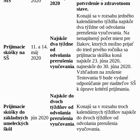
MŠ
2020
2020
potvrdenie o zdravotnom
stave.
Konajú sa v rozsahu jedného
kalendárneho týždňa najskôr
dva týždne od odvolania
prerušenia vyučovania. Na
Najskôr
nenaplnený počet miest pre
dva týždne
žiakov, ktorých možno prijať
Prijímacie
11. a 14.
od
do tried prvého ročníka sa
skúšky na
máj
odvolania
prijímacia skúška koná
SŠ
2020
prerušenia
najskôr 23. júna 2020,
vyučovania
.
najneskôr do 30. júna 2020.
Vzhľadom na zrušenie
Testovania 9 bude vydané
odporúčanie pre riaditeľov SŠ
k úprave kritérií prijímania.
Najskôr do
dvoch
Prijímacie
Konajú sa v rozsahu troch
týždňov od
skúšky do
kalendárnych týždňov najskôr
odvolania
základných
jún 2020
do dvoch týždňov od
prerušenia
umeleckých
odvolania prerušenia
vyučovania
.
škôl
vyučovania.