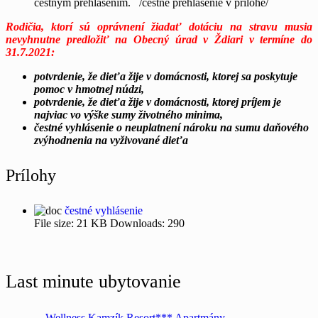
čestným prehlásením. /čestné prehlásenie v prílohe/
Rodičia, ktorí sú oprávnení žiadať dotáciu na stravu musia
nevyhnutne predložiť na Obecný úrad v Ždiari v termíne do
31.7.2021:
potvrdenie, že dieťa žije v domácnosti, ktorej sa poskytuje
pomoc v hmotnej núdzi,
potvrdenie, že dieťa žije v domácnosti, ktorej príjem je
najviac vo výške sumy životného minima,
čestné vyhlásenie o neuplatnení nároku na sumu daňového
zvýhodnenia na vyživované dieťa
Prílohy
čestné vyhlásenie
File size:
21 KB
Downloads:
290
Last minute ubytovanie
Wellness Kamzík Resort*** Apartmány