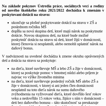
Na základe pokynov Ústredia práce, sociálnych vecí a rodiny
od nového školského roku 2021/2022 dochádza k zmenám v
poskytovaní dotácií na stravu:
ukončuje sa plošné poskytovanie dotácií na stravu v ZŠ a
poslednom ročníku MŠ
dopĺňa sa nová skupina detí, ktoré majú nárok na poskytnutie
dotácie. Novou skupinou detí, na ktoré bude možné
poskytnúť dotáciu na stravu sú deti, ktoré žijú v domácnosti,
ktorej členovia si neuplatnili, alebo nemohli uplatniť nárok na
daňový bonus.
V nadväznosti na uvedené dochádza k zmene okruhu oprávnených
detí a dotácia na stravu sa poskytuje:
na dieťa, ktoré navštevuje MŠ a lebo ZŠ a žije v domácnosti,
ktorej sa poskytuje pomoc v hmotnej núdzi alebo príjem je
najviac vo výške životného minima
na dieťa, ktoré navštevuje posledný ročník MŠ alebo ZŠ a
žije v domácnosti, v ktorej si ani jeden člen domácnosti
neuplatnil na toto dieťa nárok na sumu daňového
zvýhodnenia na vyživované dieťa, ktoré dovŕšilo šesť rokov
veku a nedovŕšilo 15 rokov veku, žijúce s ním v domácnosti –
deti bez daňového bonusu – táto skutočnosť sa preukazuje