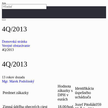
4Q/2013
Domovská stránka
Verejné obstarávanie
4Q/2013
4Q/2013
13 rokov dozadu
Mgr. Marek Podolinský
Hodnota
Identifikácia
zákazky s
Predmet zákazky
úspešného
DPH v
uchádzača
eurách
Jozef Pitoňák059
Zimná údržba obecných ciest
18,00/hod.