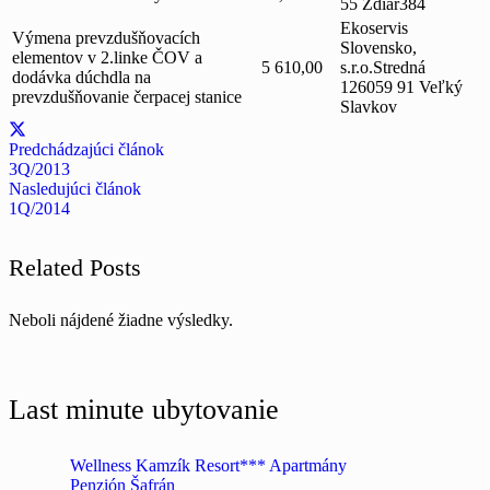
55 Ždiar384
Ekoservis
Výmena prevzdušňovacích
Slovensko,
elementov v 2.linke ČOV a
5 610,00
s.r.o.Stredná
dodávka dúchdla na
126059 91 Veľký
prevzdušňovanie čerpacej stanice
Slavkov
Predchádzajúci článok
3Q/2013
Nasledujúci článok
1Q/2014
Related Posts
Neboli nájdené žiadne výsledky.
Last minute ubytovanie
Wellness Kamzík Resort*** Apartmány
Penzión Šafrán