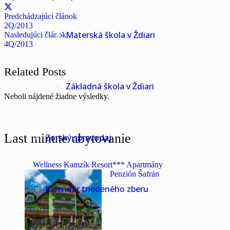
Predchádzajúci článok
2Q/2013
Materská škola v Ždiari
Nasledujúci článok
4Q/2013
Related Posts
Základná škola v Ždiari
Neboli nájdené žiadne výsledky.
Last minute ubytovanie
Zorský spravodaj
Wellness Kamzík Resort*** Apartmány
Penzión Šafrán
Kalendár triedeného zberu