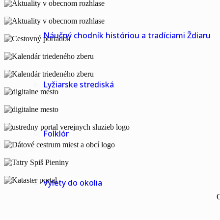
Náučný chodník históriou a tradíciami Ždiaru
Lyžiarske strediská
Folklór
Výlety do okolia
O