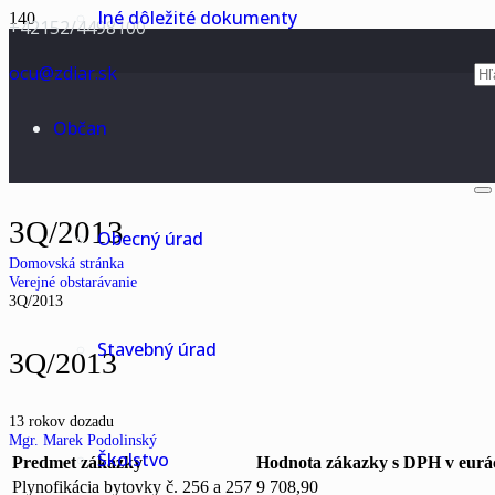
Iné dôležité dokumenty
+42152/4498100
ocu@zdiar.sk
Občan
3Q/2013
Obecný úrad
Domovská stránka
Verejné obstarávanie
3Q/2013
Stavebný úrad
3Q/2013
13 rokov dozadu
Mgr. Marek Podolinský
Školstvo
Predmet zákazky
Hodnota zákazky s DPH v eurá
Plynofikácia bytovky č. 256 a 257
9 708,90