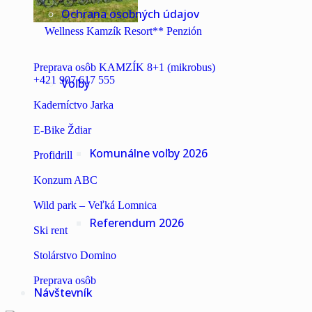
Ochrana osobných údajov
Wellness Kamzík Resort** Penzión
Preprava osôb KAMZÍK 8+1 (mikrobus)
+421 907 617 555
Voľby
Kaderníctvo Jarka
E-Bike Ždiar
Komunálne voľby 2026
Profidrill
Konzum ABC
Wild park – Veľká Lomnica
Referendum 2026
Ski rent
Stolárstvo Domino
Preprava osôb
Návštevník