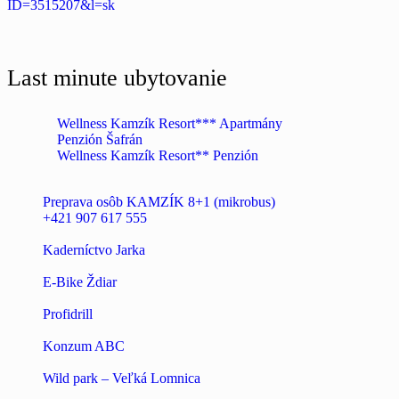
ID=3515207&l=sk
Last minute ubytovanie
Wellness Kamzík Resort*** Apartmány
Penzión Šafrán
Wellness Kamzík Resort** Penzión
Preprava osôb KAMZÍK 8+1 (mikrobus)
+421 907 617 555
Kaderníctvo Jarka
E-Bike Ždiar
Profidrill
Konzum ABC
Wild park – Veľká Lomnica