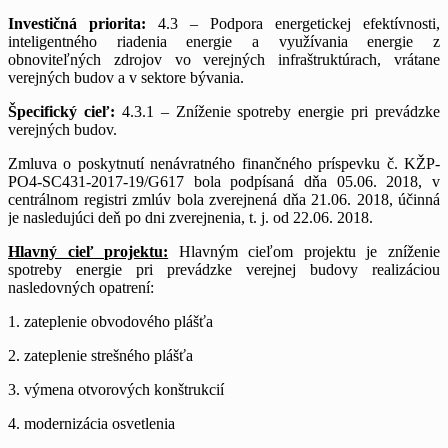
Investičná priorita:
4.3 – Podpora energetickej efektívnosti,
inteligentného riadenia energie a využívania energie z
obnoviteľných zdrojov vo verejných infraštruktúrach, vrátane
verejných budov a v sektore bývania.
Špecifický cieľ:
4.3.1 – Zníženie spotreby energie pri prevádzke
verejných budov.
Zmluva o poskytnutí nenávratného finančného príspevku č. KŽP-
PO4-SC431-2017-19/G617 bola podpísaná dňa 05.06. 2018, v
centrálnom registri zmlúv bola zverejnená dňa 21.06. 2018, účinná
je nasledujúci deň po dni zverejnenia, t. j. od 22.06. 2018.
Hlavný cieľ projektu:
Hlavným cieľom projektu je zníženie
spotreby energie pri prevádzke verejnej budovy realizáciou
nasledovných opatrení:
1. zateplenie obvodového plášťa
2. zateplenie strešného plášťa
3. výmena otvorových konštrukcií
4. modernizácia osvetlenia