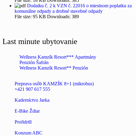
File size:
18 KB
Downloads:
385
Dodatku č. 2 k VZN č. 22016 o miestnom poplatku za
komunálne odpady a drobné stavebné odpady
File size:
95 KB
Downloads:
389
Last minute ubytovanie
Wellness Kamzík Resort*** Apartmány
Penzión Šafrán
Wellness Kamzík Resort** Penzión
Preprava osôb KAMZÍK 8+1 (mikrobus)
+421 907 617 555
Kaderníctvo Jarka
E-Bike Ždiar
Profidrill
Konzum ABC