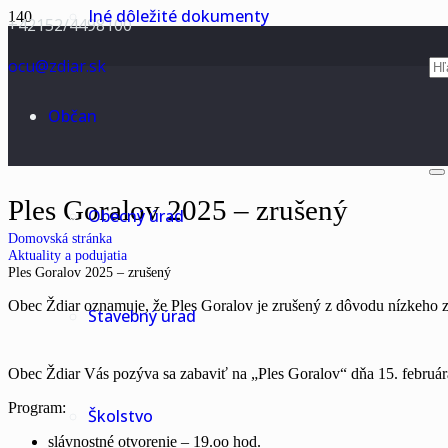
Iné dôležité dokumenty
+42152/4498100
ocu@zdiar.sk
Občan
Ples Goralov 2025 – zrušený
Obecný úrad
Domovská stránka
Aktuality a podujatia
Ples Goralov 2025 – zrušený
Obec Ždiar oznamuje, že Ples Goralov je zrušený z dôvodu nízkeho 
Stavebný úrad
Obec Ždiar Vás pozýva sa zabaviť na „Ples Goralov“ dňa 15. februá
Program:
Školstvo
slávnostné otvorenie – 19.oo hod.