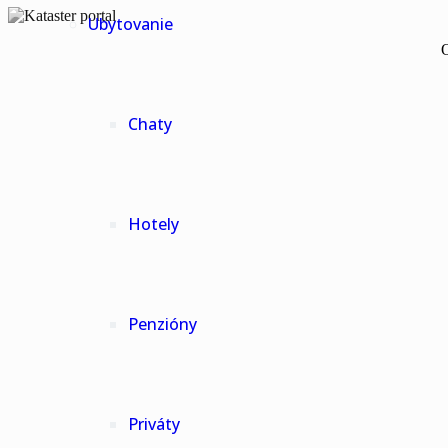
Ubytovanie
O
Chaty
Hotely
Penzióny
Priváty