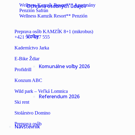
Wellness Kamzík Resort*** Apartmány
Ochrana osobných údajov
Penzión Šafrán
Wellness Kamzík Resort** Penzión
Preprava osôb KAMZÍK 8+1 (mikrobus)
Voľby
+421 907 617 555
Kaderníctvo Jarka
E-Bike Ždiar
Komunálne voľby 2026
Profidrill
Konzum ABC
Wild park – Veľká Lomnica
Referendum 2026
Ski rent
Stolárstvo Domino
Preprava osôb
Návštevník