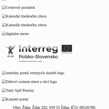
Obec Ždiar, Ždiar 202, 059 55 Ždiar, IČO: 00326780,