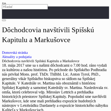
Dôchodcovia navštívili Spišskú
Kapitulu a Markušovce
Domovská stránka
Aktuality a podujatia
Dôchodcovia navštívili Spišskú Kapitulu a Markušovce
18. mája 2017 sme sa s našimi dôchodcami o 7.00 hod. ráno vydali
za kultúrou a našou históriou. Po príchode do Spišského Podhradia
nás privítal Mons. prof. ThDr. ThBibl. Lic. Anton Tyrol, PhD.,
generálny vikár Spišského biskupstva so sídlom na Spišskej
Kapitule. V Katedrále sv. Martina nás oboznámil s históriou
Spišskej Kapituly a samotnej Katedrály sv. Martina. Nasledovala sv.
omša, ktorú celebroval vdp. Miroslav Lettrich a prehliadka
historických priestorov Spišskej Kapituly. Popoludní sme navštívili
Markušovce, kde sme mali prehliadku expozície hudobných
nástrojov v Letohrádku Dardanely a expozície historického nábytku
Kaštieľa v Markušovciach.