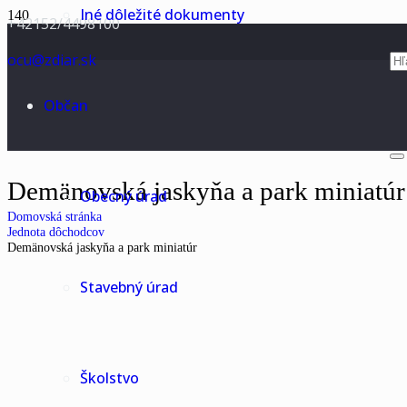
Iné dôležité dokumenty
+42152/4498100
ocu@zdiar.sk
Občan
Demänovská jaskyňa a park miniatúr
Obecný úrad
Domovská stránka
Jednota dôchodcov
Demänovská jaskyňa a park miniatúr
Stavebný úrad
Školstvo