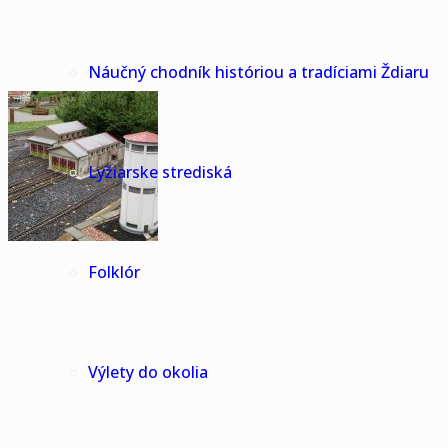
Náučný chodník históriou a tradíciami Ždiaru
Lyžiarske strediská
Folklór
Výlety do okolia