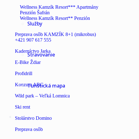
Wellness Kamzík Resort*** Apartmány
Penzión Šafrán
Wellness Kamzík Resort** Penzión
Služby
Preprava osôb KAMZÍK 8+1 (mikrobus)
+421 907 617 555
Kaderníctvo Jarka
Stravovanie
E-Bike Ždiar
Profidrill
Konzum ABC
Turistická mapa
Wild park – Veľká Lomnica
Ski rent
Stolárstvo Domino
Preprava osôb