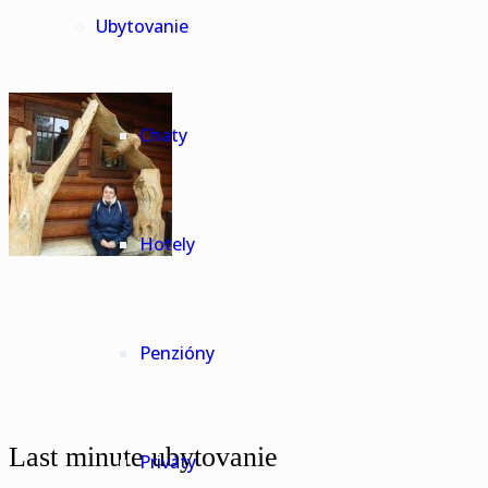
Ubytovanie
Chaty
Hotely
Penzióny
Last minute ubytovanie
Priváty